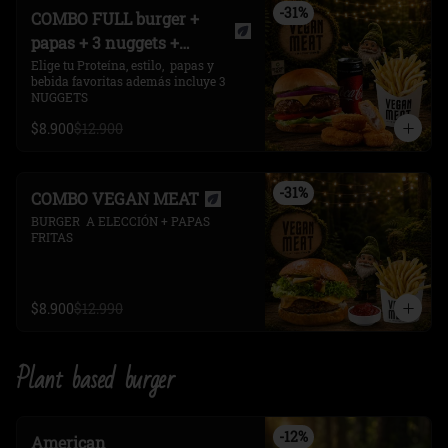
-
31
%
COMBO FULL burger +
papas + 3 nuggets +
bebida
Elige tu Proteína, estilo,  papas y 
bebida favoritas además incluye 3 
NUGGETS
$8.900
$12.900
-
31
%
COMBO VEGAN MEAT
BURGER  A ELECCIÓN + PAPAS 
FRITAS
$8.900
$12.990
Plant based burger
-
12
%
American