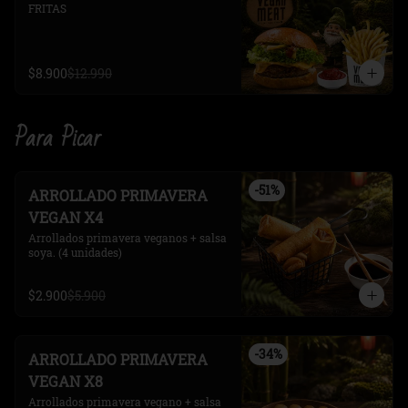
FRITAS
$8.900
$12.990
Para Picar
-
51
%
ARROLLADO PRIMAVERA
VEGAN X4
Arrollados primavera veganos + salsa 
soya. (4 unidades)
$2.900
$5.900
-
34
%
ARROLLADO PRIMAVERA
VEGAN X8
Arrollados primavera vegano + salsa 