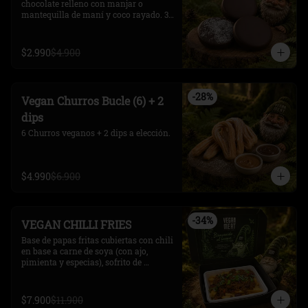
chocolate relleno con manjar o 
mantequilla de maní y coco rayado. 3 
unidades.
$2.990
$4.900
-
28
%
Vegan Churros Bucle (6) + 2
dips
6 Churros veganos + 2 dips a elección.
$4.990
$6.900
-
34
%
VEGAN CHILLI FRIES
Base de papas fritas cubiertas con chili 
en base a carne de soya (con ajo, 
pimienta y especias), sofrito de 
verduras, salsa de tomate y  frijoles 
rojos. 

decorado  con rodajas de cebollín.

$7.900
$11.900