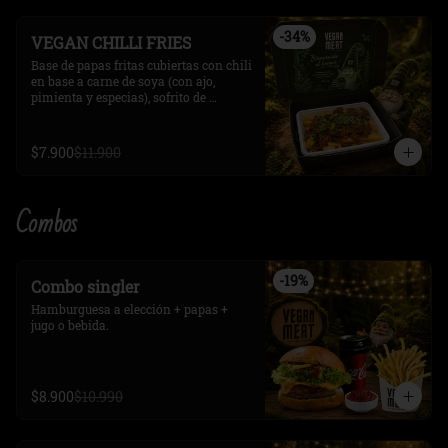
-
34
%
VEGAN CHILLI FRIES
Base de papas fritas cubiertas con chili 
en base a carne de soya (con ajo, 
pimienta y especias), sofrito de 
verduras, salsa de tomate y  frijoles 
rojos. 

decorado  con rodajas de cebollín.

$7.900
$11.900
Opcional, queso cheddar y Ají picante
Combos
-
19
%
Combo singler
Hamburguesa a elección + papas + 
jugo o bebida.
$8.900
$10.990