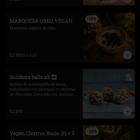
-
19
%
MARQUESA OREO VEGAN
Marquesa vegana de Oreo.
$3.900
$4.800
Snickers balls x3
Bolitas de mantequilla de maní, 
endulzadas con caramelo y cubiertas 
de chocolate. Decorada con láminas de 
coco. 3 unidades.
$2.890
-
28
%
Vegan Churros Bucle (6) + 2