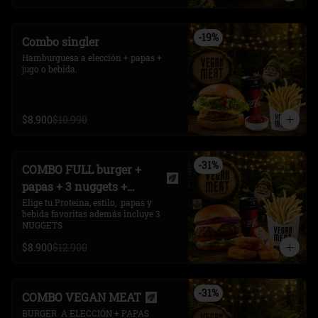
Opcional, queso cheddar y Ají picante
-
19
%
Combo singler
Hamburguesa a elección + papas + 
jugo o bebida.
$8.900
$10.990
-
31
%
COMBO FULL burger +
papas + 3 nuggets +
bebida
Elige tu Proteína, estilo,  papas y 
bebida favoritas además incluye 3 
NUGGETS
$8.900
$12.900
-
31
%
COMBO VEGAN MEAT
BURGER  A ELECCIÓN + PAPAS 