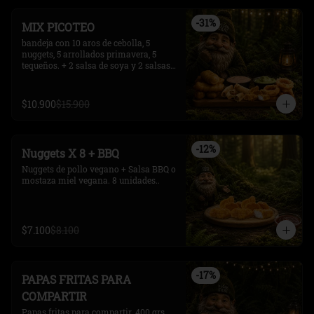
-
31
%
MIX PICOTEO
bandeja con 10 aros de cebolla, 5 
nuggets, 5 arrollados primavera, 5 
tequeños. + 2 salsa de soya y 2 salsas 
extras.
$10.900
$15.900
-
12
%
Nuggets X 8 + BBQ
Nuggets de pollo vegano + Salsa BBQ o 
mostaza miel vegana. 8 unidades..
$7.100
$8.100
-
17
%
PAPAS FRITAS PARA
COMPARTIR
Papas fritas para compartir. 400 grs 