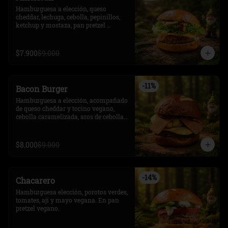
Hamburguesa a elección, queso 
cheddar, lechuga, cebolla, pepinillos, 
ketchup y mostaza, pan pretzel 
vegano.
$7.900
$9.000
-
11
%
Bacon Burger
Hamburguesa a elección, acompañado 
de queso cheddar y tocino vegano, 
cebolla caramelizada, aros de cebolla y 
BBQ, en pan frica vegano.
$8.000
$9.000
-
14
%
Chacarero
Hamburguesa elección, porotos verdes, 
tomates, ají y mayo vegana. En pan 
pretzel vegano.