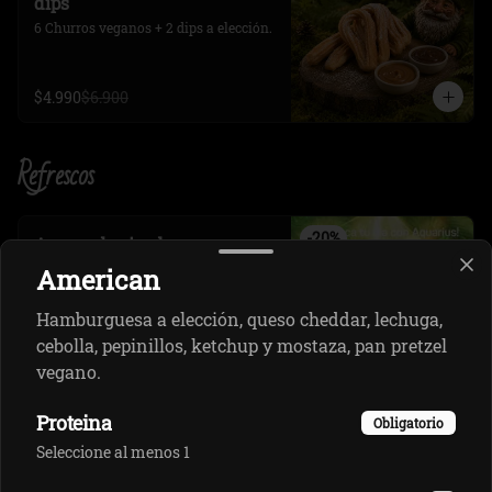
dips
6 Churros veganos + 2 dips a elección.
$4.990
$6.900
Refrescos
-
20
%
Agua saborizada
Agua mineral 500ml
American
Hamburguesa a elección, queso cheddar, lechuga,
cebolla, pepinillos, ketchup y mostaza, pan pretzel
$1.990
$2.490
vegano.
Proteina
Obligatorio
-
20
%
Bebida lata mini
Seleccione al menos 1
Bebida lata 220ml