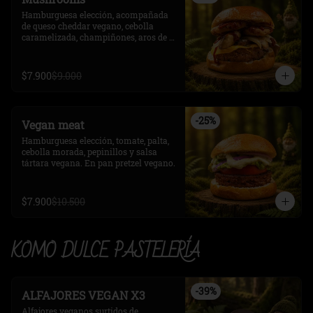
Hamburguesa elección, acompañada 
de queso cheddar vegano, cebolla 
caramelizada, champiñones, aros de 
cebolla y salsa bbq. En pan pretzel 
vegano.
$7.900
$9.000
-
25
%
Vegan meat
Hamburguesa elección, tomate, palta, 
cebolla morada, pepinillos y salsa 
tártara vegana. En pan pretzel vegano.
$7.900
$10.500
KOMO DULCE PASTELERÍA
-
39
%
ALFAJORES VEGAN X3
Alfajores veganos surtidos de 