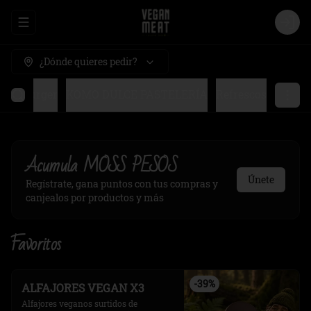
Abrir menu de navegación
Logi
¿Dónde quieres pedir?
ased burger
KOMO DULCE PASTELERÍA
Refrescos
Acumula
MOSS PESOS
Únete
Regístrate, gana puntos con tus compras y
canjealos por productos y más
Favoritos
-
39
%
ALFAJORES VEGAN X3
Alfajores veganos surtidos de 