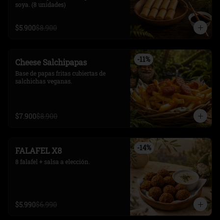
soya. (8 unidades)
$5.900
$8.900
-
11
%
Cheese Salchipapas
Base de papas fritas cubiertas de 
salchichas veganas.
$7.900
$8.900
-
14
%
FALAFEL X8
8 falafel + salsa a elección.
$5.990
$6.990