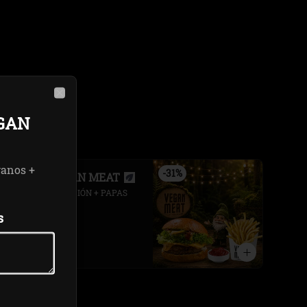
Close
GAN
ganos +
-
31
%
COMBO VEGAN MEAT
BURGER  A ELECCIÓN + PAPAS 
FRITAS
s
$8.900
$12.990