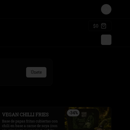
Login
$0
Únete
-
34
%
VEGAN CHILLI FRIES
Base de papas fritas cubiertas con 
chili en base a carne de soya (con 