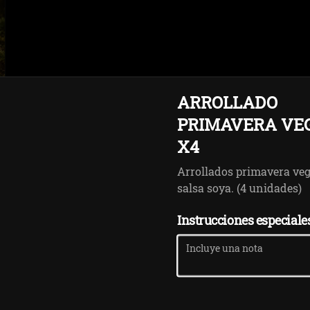
ARROLLADO
PRIMAVERA VE
X4
Arrollados primavera ve
-
31
%
COMBO FULL burger +
salsa soya. (4 unidades)
papas + 3 nuggets +
bebida
Elige tu Proteína, estilo,  papas y 
Instrucciones especiale
bebida favoritas además incluye 3 
NUGGETS
$8.900
$12.900