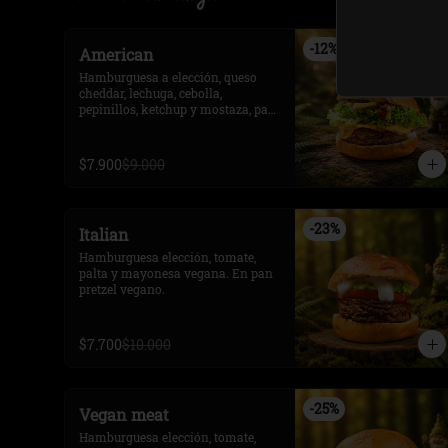
-
12
%
American
Hamburguesa a elección, queso 
cheddar, lechuga, cebolla, 
pepinillos, ketchup y mostaza, pan 
pretzel vegano.
$7.900
$9.000
-
23
%
Italian
Hamburguesa elección, tomate, 
palta y mayonesa vegana. En pan 
pretzel vegano.
$7.700
$10.000
-
25
%
Vegan meat
Hamburguesa elección, tomate, 