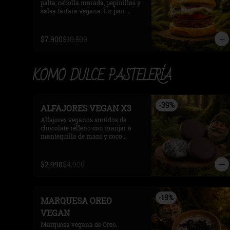
palta, cebolla morada, pepinillos y 
salsa tártara vegana. En pan 
pretzel vegano.
$7.900
$10.500
KOMO DULCE PASTELERÍA
-
39
%
ALFAJORES VEGAN X3
Alfajores veganos surtidos de 
chocolate relleno con manjar o 
mantequilla de maní y coco 
rayado. 3 unidades.
$2.990
$4.900
-
19
%
MARQUESA OREO
VEGAN
Marquesa vegana de Oreo.