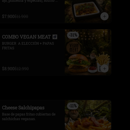
ajo, pimienta y especias), sofrito de 
verduras, salsa de tomate y  
frijoles rojos. 

decorado  con rodajas de cebollín.

$7.900
$11.900
Opcional, queso cheddar y Ají 
picante
-
31
%
COMBO VEGAN MEAT
BURGER  A ELECCIÓN + PAPAS 
FRITAS
$8.900
$12.990
-
11
%
Cheese Salchipapas
Base de papas fritas cubiertas de 
salchichas veganas.