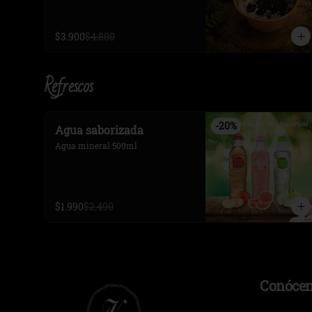
$3.900
$4.800
Refrescos
-
20
%
Agua saborizada
Agua mineral 500ml
$1.990
$2.490
Conóce