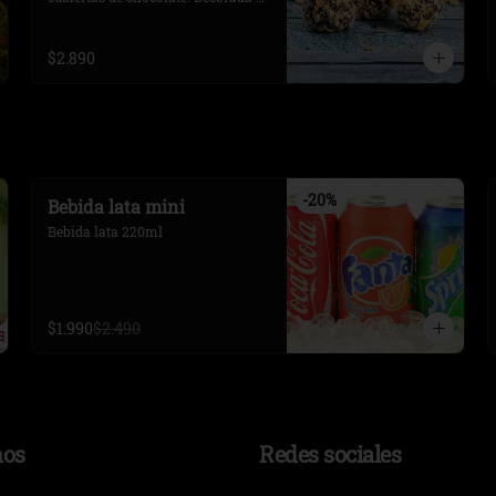
con láminas de coco. 3 unidades.
$2.890
-
20
%
Bebida lata mini
Bebida lata 220ml
$1.990
$2.490
nos
Redes sociales