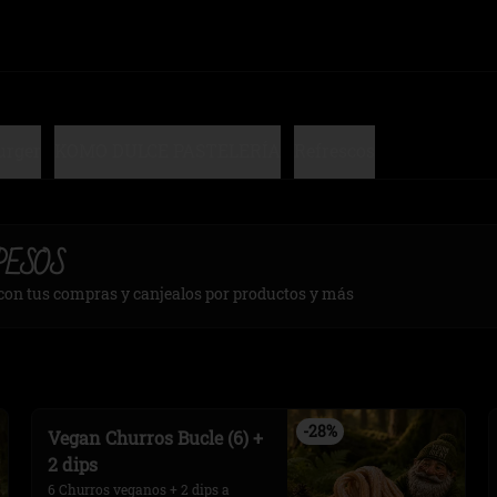
urger
KOMO DULCE PASTELERÍA
Refrescos
PESOS
 con tus compras y canjealos por productos y más
-
28
%
Vegan Churros Bucle (6) +
2 dips
6 Churros veganos + 2 dips a 