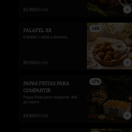
$2.900
$5.900
-
14
%
FALAFEL X8
8 falafel + salsa a elección.
$5.990
$6.990
-
17
%
PAPAS FRITAS PARA
COMPARTIR
Papas fritas para compartir. 400 
grs aprox.
$4.900
$5.900