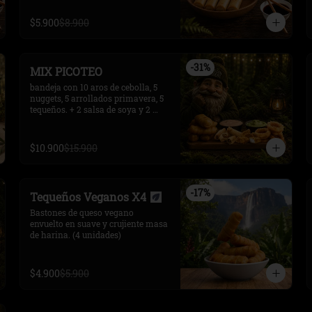
$5.900
$8.900
-
31
%
MIX PICOTEO
bandeja con 10 aros de cebolla, 5 
nuggets, 5 arrollados primavera, 5 
tequeños. + 2 salsa de soya y 2 
salsas extras.
$10.900
$15.900
-
17
%
Tequeños Veganos X4
Bastones de queso vegano 
envuelto en suave y crujiente masa 
de harina. (4 unidades)
$4.900
$5.900