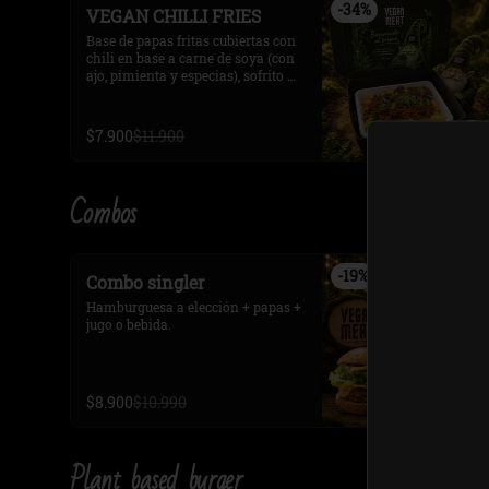
-
34
%
VEGAN CHILLI FRIES
Base de papas fritas cubiertas con 
chili en base a carne de soya (con 
ajo, pimienta y especias), sofrito de 
verduras, salsa de tomate y  
frijoles rojos. 

decorado  con rodajas de cebollín.

$7.900
$11.900
Opcional, queso cheddar y Ají 
picante
Combos
-
19
%
Combo singler
Hamburguesa a elección + papas + 
jugo o bebida.
$8.900
$10.990
Plant based burger