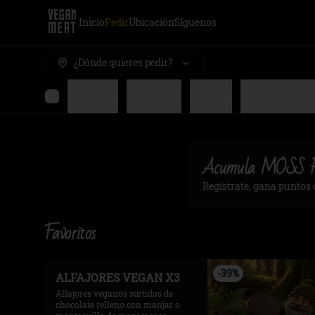
Inicio
Pedir
Ubicación
Síguenos
¿Dónde quieres pedir?
Favoritos
Para Picar
Combos
Plant based b
Acumula
MOSS 
Regístrate, gana puntos
Favoritos
-
39
%
ALFAJORES VEGAN X3
Alfajores veganos surtidos de 
chocolate relleno con manjar o 