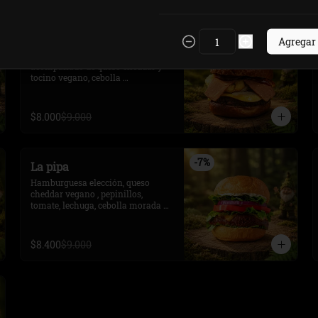
-
11
%
Bacon Burger
Agregar
Hamburguesa a elección, 
acompañado de queso cheddar y 
tocino vegano, cebolla 
caramelizada, aros de cebolla y 
BBQ, en pan frica vegano.
$8.000
$9.000
-
7
%
La pipa
Hamburguesa elección, queso 
cheddar vegano , pepinillos, 
tomate, lechuga, cebolla morada y 
salsa vegan meat. En pretzel 
vegano.
$8.400
$9.000