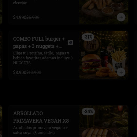
elección.
$4.990
$6.900
-
31
%
COMBO FULL burger +
papas + 3 nuggets +
bebida
Elige tu Proteína, estilo,  papas y 
bebida favoritas además incluye 3 
NUGGETS
$8.900
$12.900
-
34
%
ARROLLADO
PRIMAVERA VEGAN X8
Arrollados primavera vegano + 
salsa soya. (8 unidades)