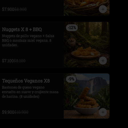
$7.900
$8.900
-
12
%
Nuggets X 8 + BBQ
Nuggets de pollo vegano + Salsa 
BBQ o mostaza miel vegana. 8 
unidades..
$7.100
$8.100
-
9
%
Tequeños Veganos X8
Bastones de queso vegano 
envuelto en suave y crujiente masa 
de harina. (8 unidades)
$9.900
$10.900