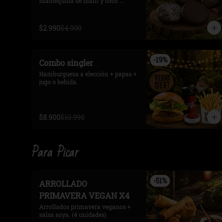
mantequilla de maní y coco 
rayado. 3 unidades.
$2.990
$4.900
-
19
%
Combo singler
Hamburguesa a elección + papas + 
jugo o bebida.
$8.900
$10.990
Para Picar
-
51
%
ARROLLADO
PRIMAVERA VEGAN X4
Arrollados primavera veganos + 
salsa soya. (4 unidades)